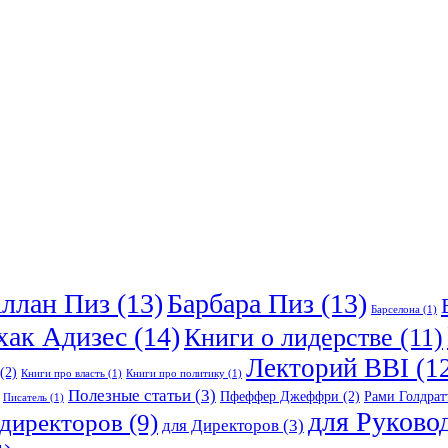
ллан Пиз
(13)
Барбара Пиз
(13)
Барселона
(1)
хак Адизес
(14)
Книги о лидерстве
(11)
Лекторий BBI
(1
(2)
Книги про власть
(1)
Книги про политику
(1)
Полезные статьи
(3)
Пфеффер Джеффри
(2)
Рами Голдрат
Писатель
(1)
для Руково
ндиректоров
(9)
для Директоров
(3)