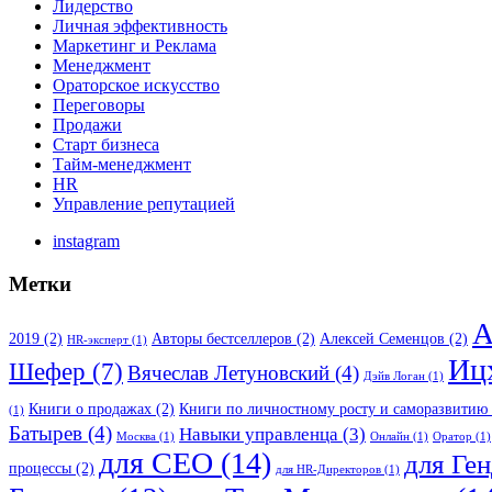
Лидерство
Личная эффективность
Маркетинг и Реклама
Менеджмент
Ораторское искусство
Переговоры
Продажи
Старт бизнеса
Тайм-менеджмент
HR
Управление репутацией
instagram
Метки
А
2019
(2)
Авторы бестселлеров
(2)
Алексей Семенцов
(2)
HR-эксперт
(1)
Иц
Шефер
(7)
Вячеслав Летуновский
(4)
Дэйв Логан
(1)
Книги о продажах
(2)
Книги по личностному росту и саморазвитию
(1)
Батырев
(4)
Навыки управленца
(3)
Москва
(1)
Онлайн
(1)
Оратор
(1)
для CEO
(14)
для Ге
процессы
(2)
для HR-Директоров
(1)