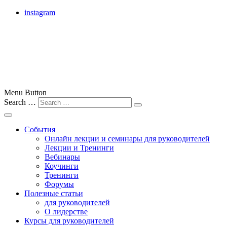
instagram
лучшие бизнес-тренеры Москвы, России и всего мира
Menu Button
Search …
Бизнес-тренер
События
Онлайн лекции и семинары для руководителей
Лекции и Тренинги
Вебинары
Коучинги
Тренинги
Форумы
Полезные статьи
для руководителей
О лидерстве
Курсы для руководителей