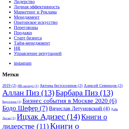
Лидерство
Личная эффективность
Маркетинг и Реклама
Менеджмент
Ораторское искусство
Переговоры
Продажи
Старт бизнеса
Тайм-менеджмент
HR
Управление репутацией
instagram
Метки
2019
(2)
Авторы бестселлеров
(2)
Алексей Семенцов
(2)
HR-эксперт
(1)
Аллан Пиз
(13)
Барбара Пиз
(13)
Бизнес события в Москве 2020
(6)
Барселона
(1)
Бодо Шефер
(7)
Вячеслав Летуновский
(4)
Дэйв
Ицхак Адизес
(14)
Книги о
Логан
(1)
Книги о
лидерстве
(11)