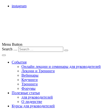
instagram
лучшие бизнес-тренеры Москвы, России и всего мира
Menu Button
Search …
Бизнес-тренер
События
Онлайн лекции и семинары для руководителей
Лекции и Тренинги
Вебинары
Коучинги
Тренинги
Форумы
Полезные статьи
для руководителей
О лидерстве
Курсы для руководителей