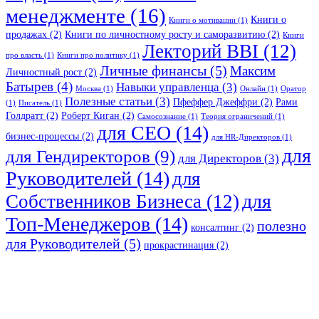
менеджменте
(16)
Книги о
Книги о мотивации
(1)
продажах
(2)
Книги по личностному росту и саморазвитию
(2)
Книги
Лекторий BBI
(12)
про власть
(1)
Книги про политику
(1)
Личные финансы
(5)
Максим
Личностный рост
(2)
Батырев
(4)
Навыки управленца
(3)
Москва
(1)
Онлайн
(1)
Оратор
Полезные статьи
(3)
Пфеффер Джеффри
(2)
Рами
(1)
Писатель
(1)
Голдратт
(2)
Роберт Киган
(2)
Самосознание
(1)
Теория ограничений
(1)
для CEO
(14)
бизнес-процессы
(2)
для HR-Директоров
(1)
для
для Гендиректоров
(9)
для Директоров
(3)
Руководителей
(14)
для
для
Собственников Бизнеса
(12)
Топ-Менеджеров
(14)
полезно
консалтинг
(2)
для Руководителей
(5)
прокрастинация
(2)