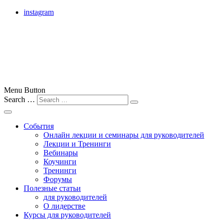
instagram
лучшие бизнес-тренеры Москвы, России и всего мира
Menu Button
Search …
Бизнес-тренер
События
Онлайн лекции и семинары для руководителей
Лекции и Тренинги
Вебинары
Коучинги
Тренинги
Форумы
Полезные статьи
для руководителей
О лидерстве
Курсы для руководителей