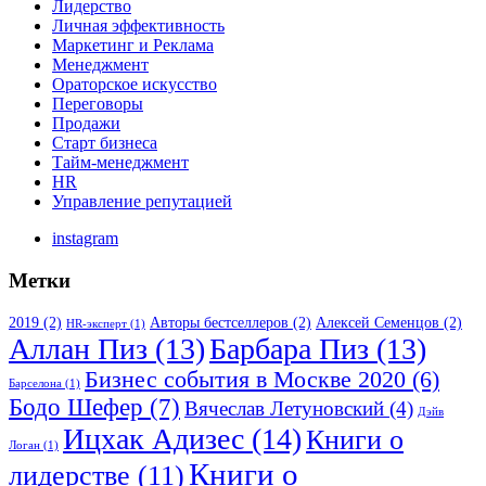
Лидерство
Личная эффективность
Маркетинг и Реклама
Менеджмент
Ораторское искусство
Переговоры
Продажи
Старт бизнеса
Тайм-менеджмент
HR
Управление репутацией
instagram
Метки
2019
(2)
Авторы бестселлеров
(2)
Алексей Семенцов
(2)
HR-эксперт
(1)
Аллан Пиз
(13)
Барбара Пиз
(13)
Бизнес события в Москве 2020
(6)
Барселона
(1)
Бодо Шефер
(7)
Вячеслав Летуновский
(4)
Дэйв
Ицхак Адизес
(14)
Книги о
Логан
(1)
Книги о
лидерстве
(11)