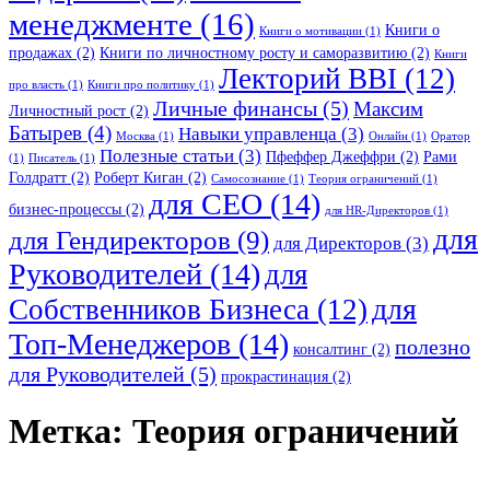
менеджменте
(16)
Книги о
Книги о мотивации
(1)
продажах
(2)
Книги по личностному росту и саморазвитию
(2)
Книги
Лекторий BBI
(12)
про власть
(1)
Книги про политику
(1)
Личные финансы
(5)
Максим
Личностный рост
(2)
Батырев
(4)
Навыки управленца
(3)
Москва
(1)
Онлайн
(1)
Оратор
Полезные статьи
(3)
Пфеффер Джеффри
(2)
Рами
(1)
Писатель
(1)
Голдратт
(2)
Роберт Киган
(2)
Самосознание
(1)
Теория ограничений
(1)
для CEO
(14)
бизнес-процессы
(2)
для HR-Директоров
(1)
для
для Гендиректоров
(9)
для Директоров
(3)
Руководителей
(14)
для
для
Собственников Бизнеса
(12)
Топ-Менеджеров
(14)
полезно
консалтинг
(2)
для Руководителей
(5)
прокрастинация
(2)
Метка:
Теория ограничений