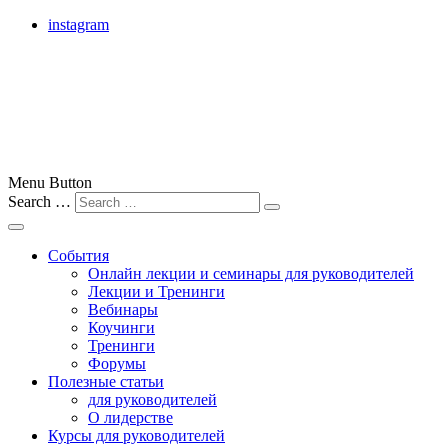
instagram
лучшие бизнес-тренеры Москвы, России и всего мира
Menu Button
Search …
Бизнес-тренер
События
Онлайн лекции и семинары для руководителей
Лекции и Тренинги
Вебинары
Коучинги
Тренинги
Форумы
Полезные статьи
для руководителей
О лидерстве
Курсы для руководителей