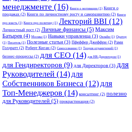
менеджменте
(16)
Книги о
Книги о мотивации
(1)
продажах
(2)
Книги по личностному росту и саморазвитию
(2)
Книги
Лекторий BBI
(12)
про власть
(1)
Книги про политику
(1)
Личные финансы
(5)
Максим
Личностный рост
(2)
Батырев
(4)
Навыки управленца
(3)
Москва
(1)
Онлайн
(1)
Оратор
Полезные статьи
(3)
Пфеффер Джеффри
(2)
Рами
(1)
Писатель
(1)
Голдратт
(2)
Роберт Киган
(2)
Самосознание
(1)
Теория ограничений
(1)
для CEO
(14)
бизнес-процессы
(2)
для HR-Директоров
(1)
для
для Гендиректоров
(9)
для Директоров
(3)
Руководителей
(14)
для
для
Собственников Бизнеса
(12)
Топ-Менеджеров
(14)
полезно
консалтинг
(2)
для Руководителей
(5)
прокрастинация
(2)