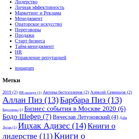
Лидерство
Личная эффективность
Маркетинг и Реклама
Менеджмент
Ораторское искусство
Переговоры
Продажи
Старт бизнеса
Тайм-менеджмент
HR
Управление репутацией
instagram
Метки
2019
(2)
Авторы бестселлеров
(2)
Алексей Семенцов
(2)
HR-эксперт
(1)
Аллан Пиз
(13)
Барбара Пиз
(13)
Бизнес события в Москве 2020
(6)
Барселона
(1)
Бодо Шефер
(7)
Вячеслав Летуновский
(4)
Дэйв
Ицхак Адизес
(14)
Книги о
Логан
(1)
Книги о
лидерстве
(11)