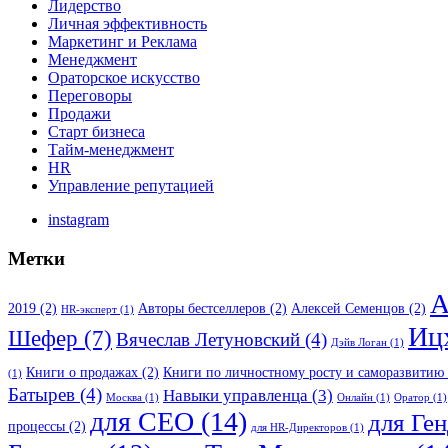
Лидерство
Личная эффективность
Маркетинг и Реклама
Менеджмент
Ораторское искусство
Переговоры
Продажи
Старт бизнеса
Тайм-менеджмент
HR
Управление репутацией
instagram
Метки
А
2019
(2)
Авторы бестселлеров
(2)
Алексей Семенцов
(2)
HR-эксперт
(1)
Иц
Шефер
(7)
Вячеслав Летуновский
(4)
Дэйв Логан
(1)
Книги о продажах
(2)
Книги по личностному росту и саморазвитию
(1)
Батырев
(4)
Навыки управленца
(3)
Москва
(1)
Онлайн
(1)
Оратор
(1)
для CEO
(14)
для Ге
процессы
(2)
для HR-Директоров
(1)