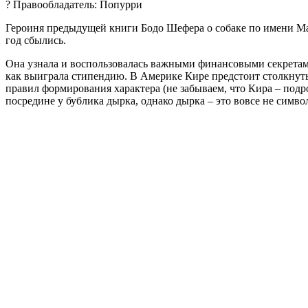
? Правообладатель: Попурри
Героиня предыдущей книги Бодо Шефера о собаке по имени Мани
год сбылись.
Она узнала и воспользовалась важными финансовыми секретами
как выиграла стипендию. В Америке Кире предстоит столкнуть
правил формирования характера (не забываем, что Кира – подрос
посредине у бублика дырка, однако дырка – это вовсе не символ