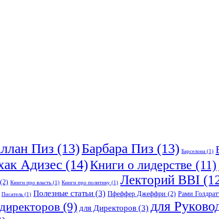
ллан Пиз
(13)
Барбара Пиз
(13)
Барселона
(1)
хак Адизес
(14)
Книги о лидерстве
(11)
Лекторий BBI
(1
(2)
Книги про власть
(1)
Книги про политику
(1)
Полезные статьи
(3)
Пфеффер Джеффри
(2)
Рами Голдрат
Писатель
(1)
для Руково
ндиректоров
(9)
для Директоров
(3)