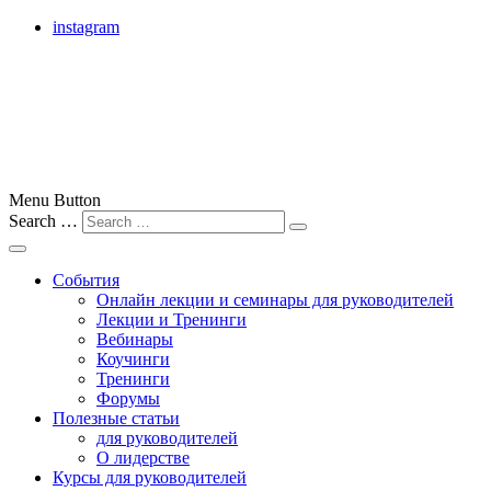
instagram
лучшие бизнес-тренеры Москвы, России и всего мира
Menu Button
Search …
Бизнес-тренер
События
Онлайн лекции и семинары для руководителей
Лекции и Тренинги
Вебинары
Коучинги
Тренинги
Форумы
Полезные статьи
для руководителей
О лидерстве
Курсы для руководителей