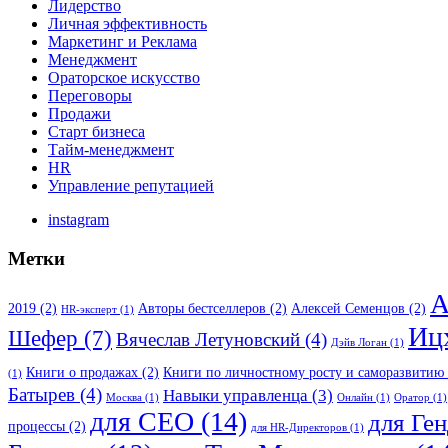
Лидерство
Личная эффективность
Маркетинг и Реклама
Менеджмент
Ораторское искусство
Переговоры
Продажи
Старт бизнеса
Тайм-менеджмент
HR
Управление репутацией
instagram
Метки
А
2019
(2)
Авторы бестселлеров
(2)
Алексей Семенцов
(2)
HR-эксперт
(1)
Иц
Шефер
(7)
Вячеслав Летуновский
(4)
Дэйв Логан
(1)
Книги о продажах
(2)
Книги по личностному росту и саморазвитию
(1)
Батырев
(4)
Навыки управленца
(3)
Москва
(1)
Онлайн
(1)
Оратор
(1)
для CEO
(14)
для Ге
процессы
(2)
для HR-Директоров
(1)