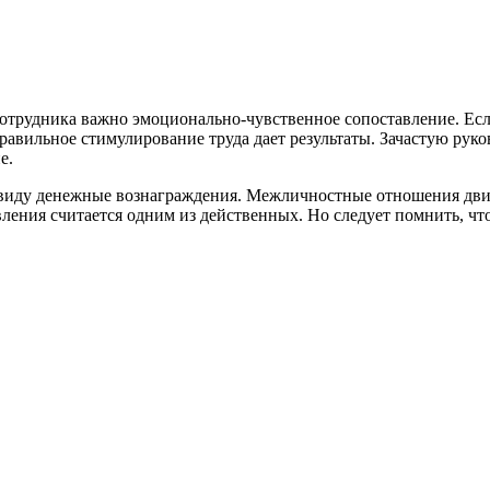
отрудника важно эмоционально-чувственное сопоставление. Есл
равильное стимулирование труда дает результаты. Зачастую рук
е.
 виду денежные вознаграждения. Межличностные отношения дви
ения считается одним из действенных. Но следует помнить, что