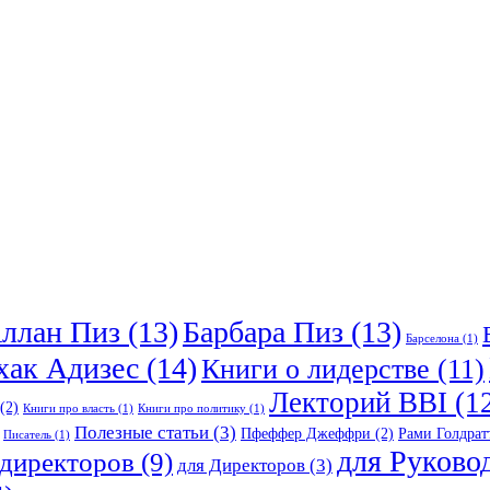
ллан Пиз
(13)
Барбара Пиз
(13)
Барселона
(1)
хак Адизес
(14)
Книги о лидерстве
(11)
Лекторий BBI
(1
(2)
Книги про власть
(1)
Книги про политику
(1)
Полезные статьи
(3)
Пфеффер Джеффри
(2)
Рами Голдрат
Писатель
(1)
для Руково
ндиректоров
(9)
для Директоров
(3)