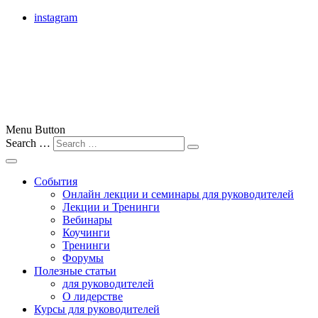
instagram
лучшие бизнес-тренеры Москвы, России и всего мира
Menu Button
Search …
Бизнес-тренер
События
Онлайн лекции и семинары для руководителей
Лекции и Тренинги
Вебинары
Коучинги
Тренинги
Форумы
Полезные статьи
для руководителей
О лидерстве
Курсы для руководителей