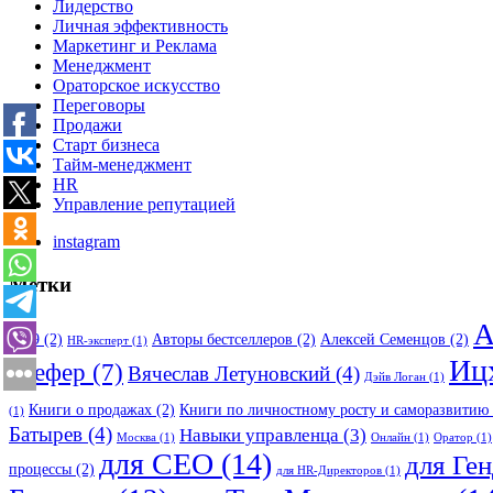
Лидерство
Личная эффективность
Маркетинг и Реклама
Менеджмент
Ораторское искусство
Переговоры
Продажи
Старт бизнеса
Тайм-менеджмент
HR
Управление репутацией
instagram
Метки
А
2019
(2)
Авторы бестселлеров
(2)
Алексей Семенцов
(2)
HR-эксперт
(1)
Иц
Шефер
(7)
Вячеслав Летуновский
(4)
Дэйв Логан
(1)
Книги о продажах
(2)
Книги по личностному росту и саморазвитию
(1)
Батырев
(4)
Навыки управленца
(3)
Москва
(1)
Онлайн
(1)
Оратор
(1)
для CEO
(14)
для Ге
процессы
(2)
для HR-Директоров
(1)