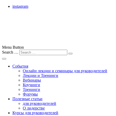
instagram
лучшие бизнес-тренеры Москвы, России и всего мира
Menu Button
Search …
Бизнес-тренер
События
Онлайн лекции и семинары для руководителей
Лекции и Тренинги
Вебинары
Коучинги
Тренинги
Форумы
Полезные статьи
для руководителей
О лидерстве
Курсы для руководителей