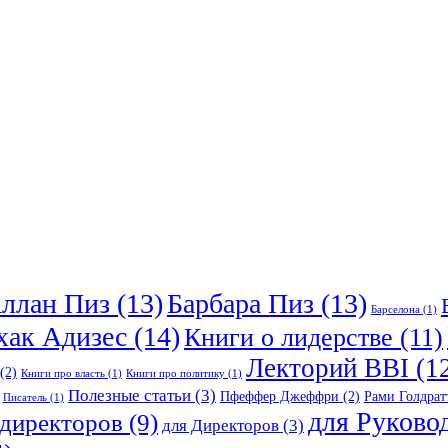
ллан Пиз
(13)
Барбара Пиз
(13)
Барселона
(1)
хак Адизес
(14)
Книги о лидерстве
(11)
Лекторий BBI
(1
(2)
Книги про власть
(1)
Книги про политику
(1)
Полезные статьи
(3)
Пфеффер Джеффри
(2)
Рами Голдрат
Писатель
(1)
для Руково
ндиректоров
(9)
для Директоров
(3)