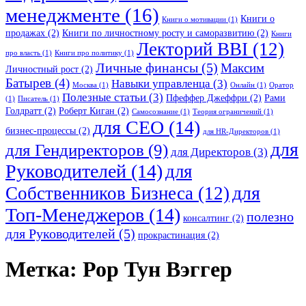
менеджменте
(16)
Книги о
Книги о мотивации
(1)
продажах
(2)
Книги по личностному росту и саморазвитию
(2)
Книги
Лекторий BBI
(12)
про власть
(1)
Книги про политику
(1)
Личные финансы
(5)
Максим
Личностный рост
(2)
Батырев
(4)
Навыки управленца
(3)
Москва
(1)
Онлайн
(1)
Оратор
Полезные статьи
(3)
Пфеффер Джеффри
(2)
Рами
(1)
Писатель
(1)
Голдратт
(2)
Роберт Киган
(2)
Самосознание
(1)
Теория ограничений
(1)
для CEO
(14)
бизнес-процессы
(2)
для HR-Директоров
(1)
для
для Гендиректоров
(9)
для Директоров
(3)
Руководителей
(14)
для
для
Собственников Бизнеса
(12)
Топ-Менеджеров
(14)
полезно
консалтинг
(2)
для Руководителей
(5)
прокрастинация
(2)
Метка:
Рор Тун Вэггер