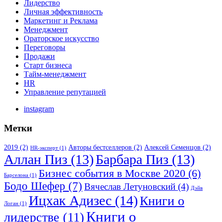
Лидерство
Личная эффективность
Маркетинг и Реклама
Менеджмент
Ораторское искусство
Переговоры
Продажи
Старт бизнеса
Тайм-менеджмент
HR
Управление репутацией
instagram
Метки
2019
(2)
Авторы бестселлеров
(2)
Алексей Семенцов
(2)
HR-эксперт
(1)
Аллан Пиз
(13)
Барбара Пиз
(13)
Бизнес события в Москве 2020
(6)
Барселона
(1)
Бодо Шефер
(7)
Вячеслав Летуновский
(4)
Дэйв
Ицхак Адизес
(14)
Книги о
Логан
(1)
Книги о
лидерстве
(11)