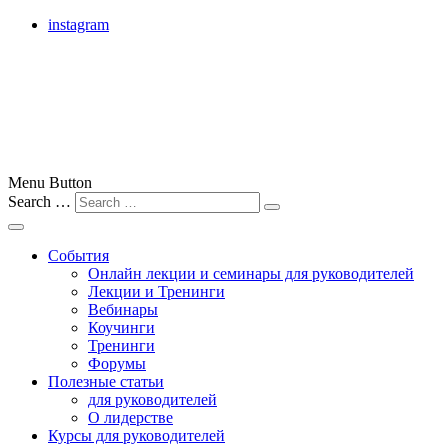
instagram
лучшие бизнес-тренеры Москвы, России и всего мира
Menu Button
Search …
Бизнес-тренер
События
Онлайн лекции и семинары для руководителей
Лекции и Тренинги
Вебинары
Коучинги
Тренинги
Форумы
Полезные статьи
для руководителей
О лидерстве
Курсы для руководителей